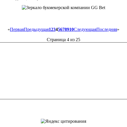
«
Первая
Предыдущая
1
2
3
4
5
6
7
8
9
10
Следующая
Последняя
»
Страница 4 из 25