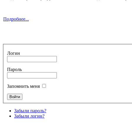
Подробнее...
Логин
Пароль
Запомнить меня
Забыли пароль?
Забыли логин?