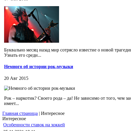
Буквально месяц назад мир сотрясло известие о новой трагедии
Узнать его среди...
Немного об истории рок-музыки
20 Авг 2015
Рок – наркотик? Своего рода – да! Не зависимо от того, чем
имеет...
Главная страница
| Интересное
Интересное
Особенности ставок на хоккей