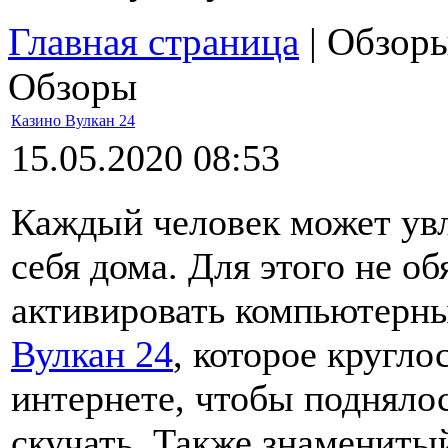
Главная страница
| Обзор
Обзоры
Казино Вулкан 24
15.05.2020 08:53
Каждый человек может увл
себя дома. Для этого не о
активировать компьютерн
Вулкан 24
, которое кругл
интернете, чтобы подняло
скучать. Также знамениты