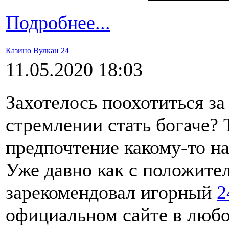
Подробнее...
Казино Вулкан 24
11.05.2020 18:03
Захотелось поохотиться за
стремлении стать богаче? 
предпочтение какому-то н
Уже давно как с положите
зарекомендовал игорный
2
официальном сайте в любо