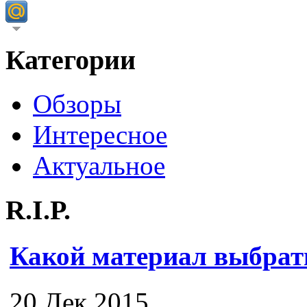
Категории
Обзоры
Интересное
Актуальное
R.I.P.
Какой материал выбрат
20 Дек 2015