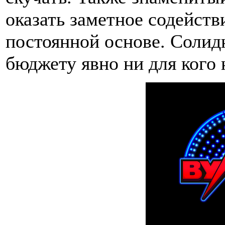
оказать заметное содейств
постоянной основе. Солид
бюджету явно ни для кого 