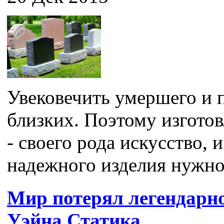
Увековечить умершего и п
близких. Поэтому изгото
- своего рода искусство, 
надежного изделия нужно 
Мир потерял легендарн
Уэйна Статика