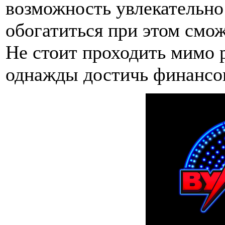
возможность увлекательно 
обогатиться при этом смо
Не стоит проходить мимо 
однажды достичь финансов