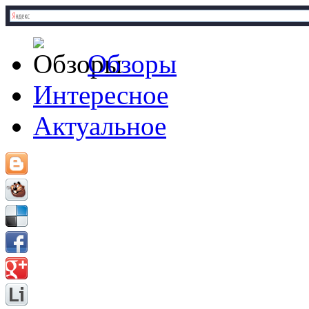
Обзоры
Интересное
Актуальное