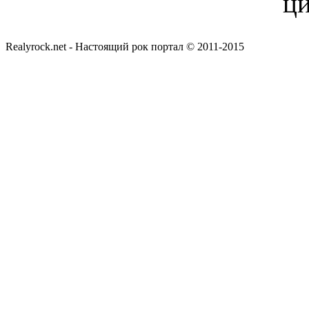
Realyrock.net - Настоящий рок портал © 2011-2015