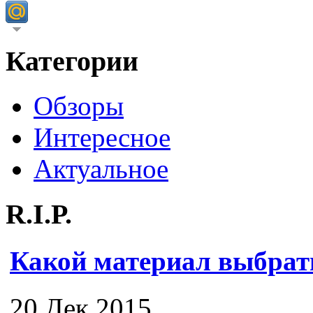
Категории
Обзоры
Интересное
Актуальное
R.I.P.
Какой материал выбрат
20 Дек 2015