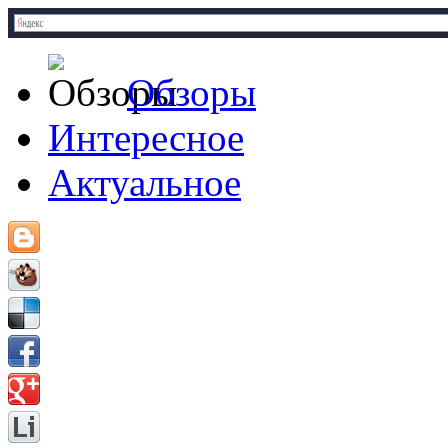
Обзоры
Интересное
Актуальное