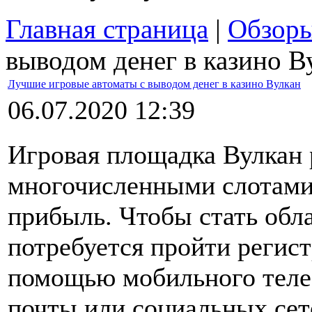
Главная страница
|
Обзор
выводом денег в казино В
Лучшие игровые автоматы с выводом денег в казино Вулкан
06.07.2020 12:39
Игровая площадка Вулкан 
многочисленными слотами
прибыль. Чтобы стать об
потребуется пройти регист
помощью мобильного теле
почты или социальных сете