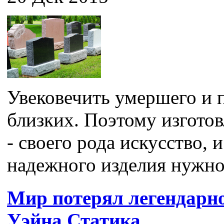
Увековечить умершего и п
близких. Поэтому изгото
- своего рода искусство, 
надежного изделия нужно 
Мир потерял легендарн
Уэйна Статика