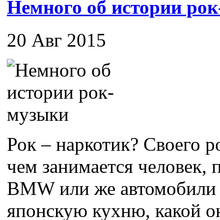
Немного об истории ро
20 Авг 2015
Рок – наркотик? Своего ро
чем занимается человек,
BMW или же автомобили 
японскую кухню, какой он