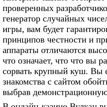
проверенных разработчико
генератор случайных чисе
игры, вам будет гарантир
принципов честности и пр
аппараты отличаются выс
что означает, что что вы 
сорвать крупный куш. Вы 
знакомства с сайтом обойт
выбрав демонстрационную
В онлайн-казино Вулкан в